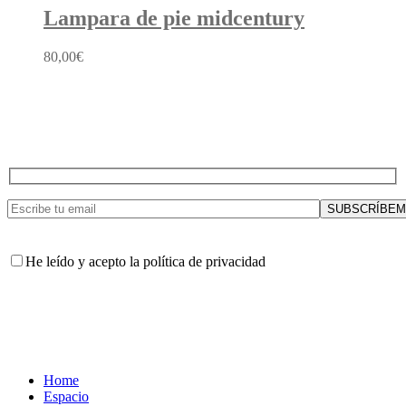
25,00€.
20,00€.
Lampara de pie midcentury
80,00
€
He leído y acepto la política de privacidad
Home
Espacio