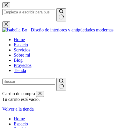
Saltar
al
contenido
Sin
resultados
Home
Espacio
Servicios
Sobre mí
Blog
Proyectos
Tienda
Carrito de compra
Tu carrito está vacío.
Volver a la tienda
Home
Espacio