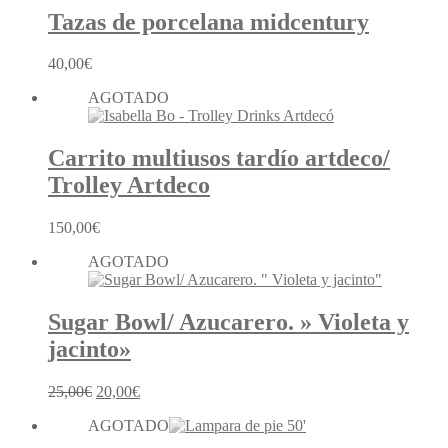
Tazas de porcelana midcentury
40,00
€
AGOTADO
Carrito multiusos tardío artdeco/
Trolley Artdeco
150,00
€
AGOTADO
Sugar Bowl/ Azucarero. » Violeta y
jacinto»
El
El
25,00
€
20,00
€
precio
precio
AGOTADO
original
actual
era:
es: