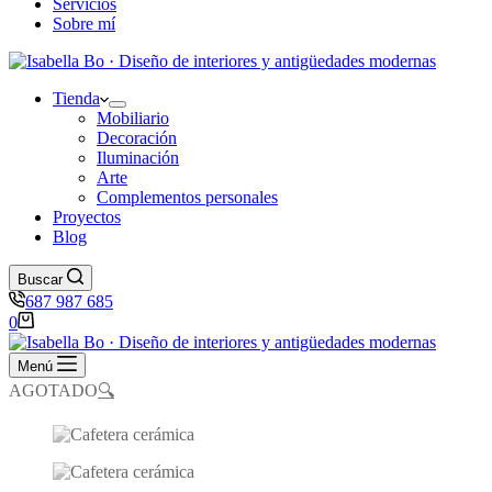
Servicios
Sobre mí
Tienda
Mobiliario
Decoración
Iluminación
Arte
Complementos personales
Proyectos
Blog
Buscar
687 987 685
Carro
0
de
compra
Menú
AGOTADO
🔍