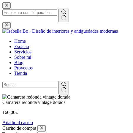
Saltar
al
contenido
Sin
resultados
Home
Espacio
Servicios
Sobre mí
Blog
Proyectos
Tienda
Camarera redonda vintage dorada
160,00
€
Añadir al carrito
Carrito de compra