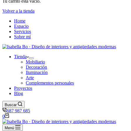
Tu carrito está vacío.
Volver a la tienda
Home
Espacio
Servicios
Sobre mí
Tienda
Mobiliario
Decoración
Iluminación
Arte
Complementos personales
Proyectos
Blog
Buscar
687 987 685
Carro
0
de
compra
Menú