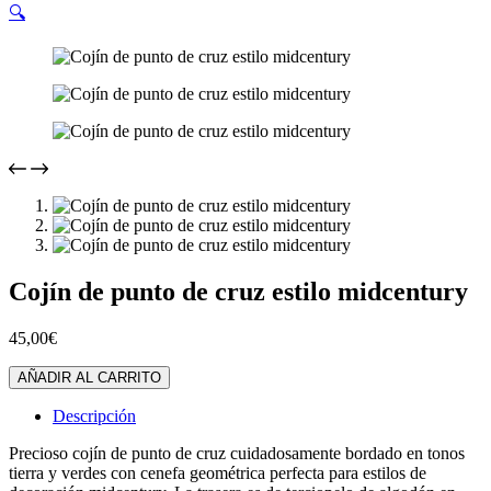
🔍
Cojín de punto de cruz estilo midcentury
45,00
€
Cojín
AÑADIR AL CARRITO
de
punto
Descripción
de
cruz
Precioso cojín de punto de cruz cuidadosamente bordado en tonos
estilo
tierra y verdes con cenefa geométrica perfecta para estilos de