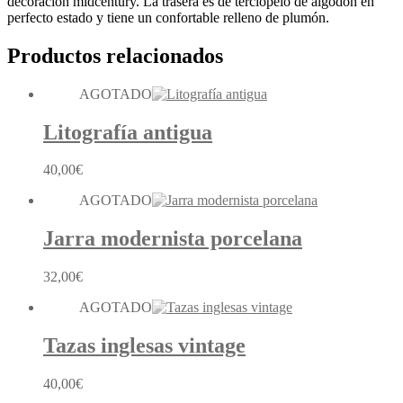
midcentury
decoración midcentury. La trasera es de terciopelo de algodón en
cantidad
perfecto estado y tiene un confortable relleno de plumón.
Productos relacionados
AGOTADO
Litografía antigua
40,00
€
AGOTADO
Jarra modernista porcelana
32,00
€
AGOTADO
Tazas inglesas vintage
40,00
€