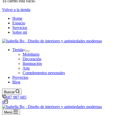
Tu carrito está vacío.
Volver a la tienda
Home
Espacio
Servicios
Sobre mí
Tienda
Mobiliario
Decoración
Iluminación
Arte
Complementos personales
Proyectos
Blog
Buscar
687 987 685
Carro
0
de
compra
Menú