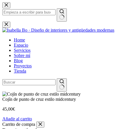
Saltar
al
contenido
Sin
resultados
Home
Espacio
Servicios
Sobre mí
Blog
Proyectos
Tienda
Cojín de punto de cruz estilo midcentury
45,00
€
Añadir al carrito
Carrito de compra