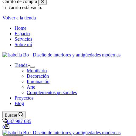
Carrito de compra
tazas
Tu carrito está vacío.
Minton
verdes
Volver a la tienda
cantidad
Home
Espacio
Servicios
Sobre mí
Tienda
Mobiliario
Decoración
Iluminación
Arte
Complementos personales
Proyectos
Blog
Buscar
687 987 685
Carro
0
de