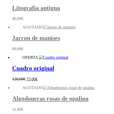
Litografía antigua
40,00
€
AGOTADO
Jarron de manises
60,00
€
OFERTA
Cuadro original
El
El
120,00
€
75,00
€
precio
precio
AGOTADO
original
actual
era:
es:
120,00€.
75,00€.
Algodoneras rosas de opalina
32,00
€