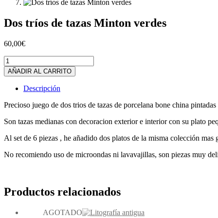
Dos tríos de tazas Minton verdes
60,00
€
Dos
tríos
AÑADIR AL CARRITO
de
tazas
Descripción
Minton
verdes
Precioso juego de dos trios de tazas de porcelana bone china pintadas
cantidad
Son tazas medianas con decoracion exterior e interior con su plato peq
Al set de 6 piezas , he añadido dos platos de la misma colección mas g
No recomiendo uso de microondas ni lavavajillas, son piezas muy del
Productos relacionados
AGOTADO