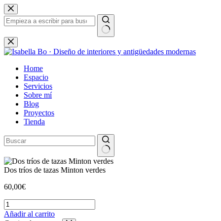
Saltar
al
contenido
Sin
resultados
Home
Espacio
Servicios
Sobre mí
Blog
Proyectos
Tienda
Dos tríos de tazas Minton verdes
60,00
€
Dos
tríos
Añadir al carrito
de