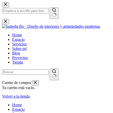
Saltar
al
contenido
Sin
resultados
Home
Espacio
Servicios
Sobre mí
Blog
Proyectos
Tienda
Carrito de compra
Tu carrito está vacío.
Volver a la tienda
Home
Espacio