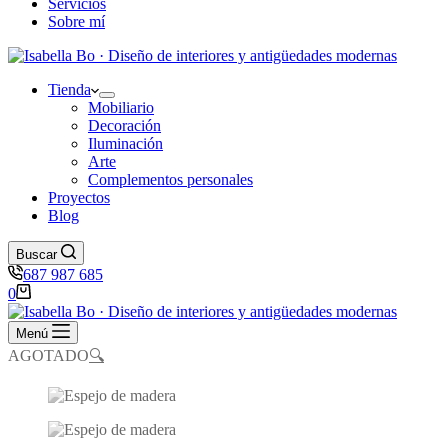
Servicios
Sobre mí
Tienda
Mobiliario
Decoración
Iluminación
Arte
Complementos personales
Proyectos
Blog
Buscar
687 987 685
Carro
0
de
compra
Menú
AGOTADO
🔍