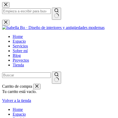
Saltar
al
contenido
Sin
resultados
Home
Espacio
Servicios
Sobre mí
Blog
Proyectos
Tienda
Carrito de compra
Tu carrito está vacío.
Volver a la tienda
Home
Espacio