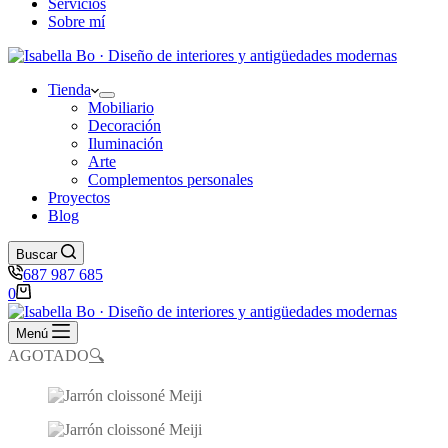
Servicios
Sobre mí
Tienda
Mobiliario
Decoración
Iluminación
Arte
Complementos personales
Proyectos
Blog
Buscar
687 987 685
Carro
0
de
compra
Menú
AGOTADO
🔍