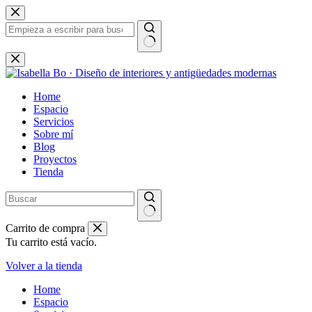
Saltar
al
contenido
Sin
resultados
Home
Espacio
Servicios
Sobre mí
Blog
Proyectos
Tienda
Carrito de compra
Tu carrito está vacío.
Volver a la tienda
Home
Espacio