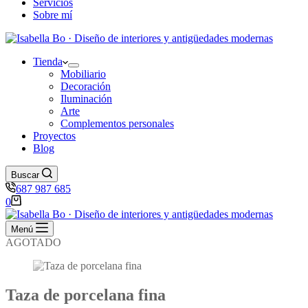
Servicios
Sobre mí
Tienda
Mobiliario
Decoración
Iluminación
Arte
Complementos personales
Proyectos
Blog
Buscar
687 987 685
Carro
0
de
compra
Menú
AGOTADO
Taza de porcelana fina