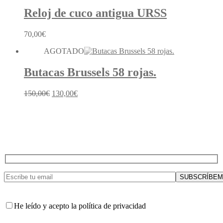
Reloj de cuco antigua URSS
70,00
€
AGOTADO
Butacas Brussels 58 rojas.
El
El
150,00
€
130,00
€
precio
precio
original
actual
era:
es:
150,00€.
130,00€.
He leído y acepto la política de privacidad