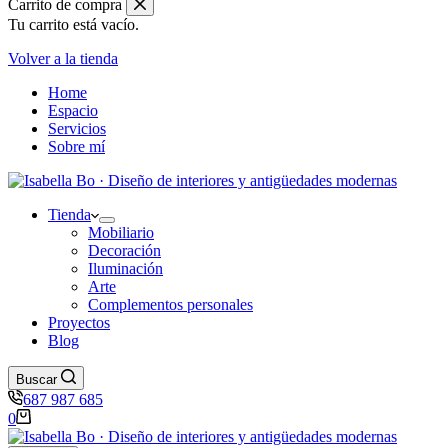
Carrito de compra
Loza
Tu carrito está vacío.
fina
cantidad
Volver a la tienda
Home
Espacio
Servicios
Sobre mí
Tienda
Mobiliario
Decoración
Iluminación
Arte
Complementos personales
Proyectos
Blog
Buscar
687 987 685
Carro
0
de