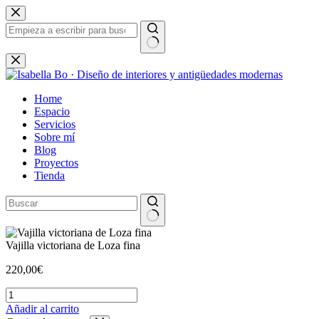
Saltar
al
contenido
Sin
resultados
Home
Espacio
Servicios
Sobre mí
Blog
Proyectos
Tienda
Vajilla victoriana de Loza fina
220,00
€
Vajilla
victoriana
Añadir al carrito
de