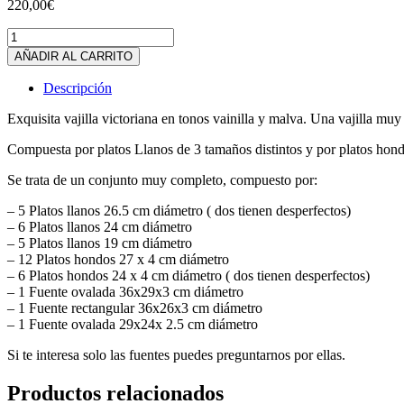
220,00
€
Vajilla
victoriana
AÑADIR AL CARRITO
de
Loza
Descripción
fina
cantidad
Exquisita vajilla victoriana en tonos vainilla y malva. Una vajilla mu
Compuesta por platos Llanos de 3 tamaños distintos y por platos hond
Se trata de un conjunto muy completo, compuesto por:
– 5 Platos llanos 26.5 cm diámetro ( dos tienen desperfectos)
– 6 Platos llanos 24 cm diámetro
– 5 Platos llanos 19 cm diámetro
– 12 Platos hondos 27 x 4 cm diámetro
– 6 Platos hondos 24 x 4 cm diámetro ( dos tienen desperfectos)
– 1 Fuente ovalada 36x29x3 cm diámetro
– 1 Fuente rectangular 36x26x3 cm diámetro
– 1 Fuente ovalada 29x24x 2.5 cm diámetro
Si te interesa solo las fuentes puedes preguntarnos por ellas.
Productos relacionados