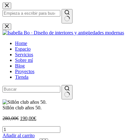
Saltar
al
contenido
Sin
resultados
Home
Espacio
Servicios
Sobre mí
Blog
Proyectos
Tienda
Sillón club años 50.
El
El
280,00
€
190,00
€
precio
precio
Sillón
original
actual
club
era:
es:
Añadir al carrito
años