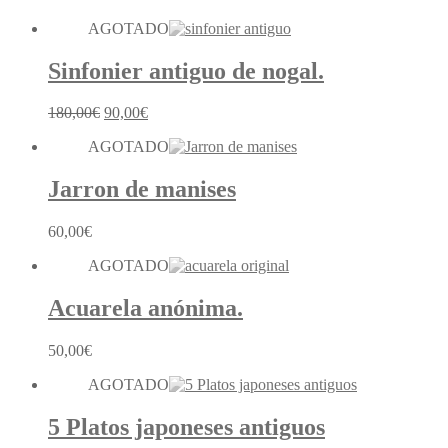
AGOTADO
Sinfonier antiguo de nogal.
El
El
180,00
€
90,00
€
precio
precio
AGOTADO
original
actual
era:
es:
180,00€.
90,00€.
Jarron de manises
60,00
€
AGOTADO
Acuarela anónima.
50,00
€
AGOTADO
5 Platos japoneses antiguos