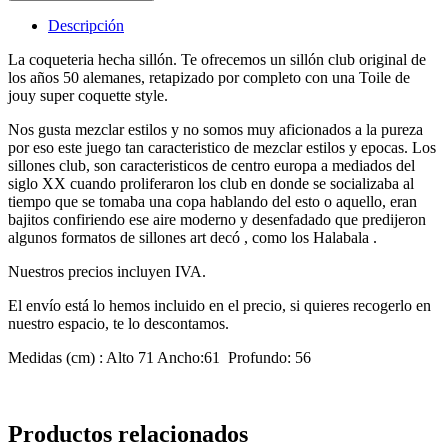
años
280,00€.
190,00€.
50.
Descripción
cantidad
La coqueteria hecha sillón. Te ofrecemos un sillón club original de
los años 50 alemanes, retapizado por completo con una Toile de
jouy super coquette style.
Nos gusta mezclar estilos y no somos muy aficionados a la pureza
por eso este juego tan caracteristico de mezclar estilos y epocas. Los
sillones club, son caracteristicos de centro europa a mediados del
siglo XX cuando proliferaron los club en donde se socializaba al
tiempo que se tomaba una copa hablando del esto o aquello, eran
bajitos confiriendo ese aire moderno y desenfadado que predijeron
algunos formatos de sillones art decó , como los Halabala .
Nuestros precios incluyen IVA.
El envío está lo hemos incluido en el precio, si quieres recogerlo en
nuestro espacio, te lo descontamos.
Medidas (cm) : Alto 71 Ancho:61 Profundo: 56
Productos relacionados