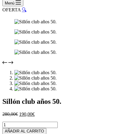
compra
Menú
OFERTA
🔍
Sillón club años 50.
El
El
280,00
€
190,00
€
precio
precio
Sillón
original
actual
club
era:
es:
AÑADIR AL CARRITO