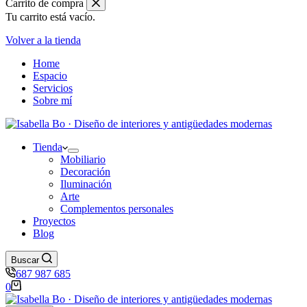
280,00€.
190,00€.
Carrito de compra
50.
Tu carrito está vacío.
cantidad
Volver a la tienda
Home
Espacio
Servicios
Sobre mí
Tienda
Mobiliario
Decoración
Iluminación
Arte
Complementos personales
Proyectos
Blog
Buscar
687 987 685
Carro
0
de